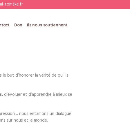
i-tomake.fr
ntact
Don
Ils nous soutiennent
s le but d’honorer la vérité de qui ils
s,
d’évoluer et d’apprendre à mieux se
d’expression… nous entamons un dialogue
ons sur nous et le monde.