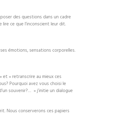
ur poser des questions dans un cadre
ire ce que l’inconscient leur dit.
 ses émotions, sensations corporelles.
» et « retranscrire au mieux ces
vous? Pourquoi avez vous choisi le
d’un souvenir?… » j’initie un dialogue
prit. Nous conserverons ces papiers