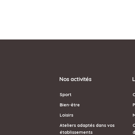
Nos activités
L
Sport
Bien-être
P
Loisirs
M
Ateliers adaptés dans vos
C
établissements
d