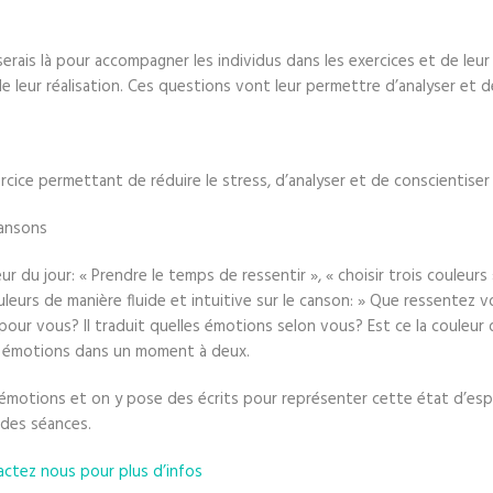
serais là pour accompagner les individus dans les exercices et de le
 leur réalisation. Ces questions vont leur permettre d’analyser et de l
cice permettant de réduire le stress, d’analyser et de conscientiser
cansons
du jour: « Prendre le temps de ressentir », « choisir trois couleurs 
ouleurs de manière fluide et intuitive sur le canson: » Que ressentez 
pour vous? Il traduit quelles émotions selon vous? Est ce la couleur 
es émotions dans un moment à deux.
a d’émotions et on y pose des écrits pour représenter cette état d’es
 des séances.
actez nous pour plus d’infos