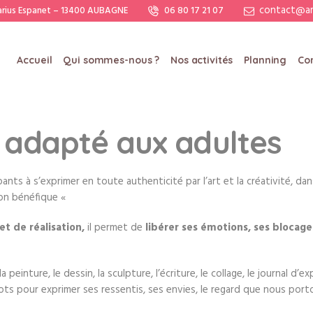
contact@am
arius Espanet – 13400 AUBAGNE
06 80 17 21 07
Accueil
Qui sommes-nous ?
Nos activités
Planning
Co
e adapté aux adultes
ipants à s’exprimer en toute authenticité par l’art et la créativité, dan
ion bénéfique «
t de réalisation,
il permet de
libérer ses émotions, ses blocage
 peinture, le dessin, la sculpture, l’écriture, le collage, le journal 
ots pour exprimer ses ressentis, ses envies, le regard que nous port