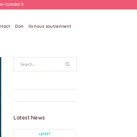
i-tomake.fr
ntact
Don
Ils nous soutiennent
Latest News
LATEST